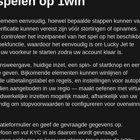
spelen op 1win
 algemeen eenvoudig, hoewel bepaalde stappen kunnen va
rificatie kunnen vereist zijn vóór stortingen of opnames.
s controleer het inzetpaneel van het spel op het beschikb
kfunctie, waardoor het eenvoudig is om Lucky Jet te
w voorkeur te starten zodra uw account klaar is.
nsweergave, huidige inzet, een spin- of startknop en ee
te geven. Bijkomende elementen kunnen winlijnen of
e uitbetalingstabel en regels, en instellingen voor autop
dien aangeboden in uw regio — maakt oefenen met virtu
dwerkelijke inzetten mogelijk maakt, afhankelijk van uw
tandig om stopvoorwaarden te configureren voor overwinn
atieformulier en geef de gevraagde gegevens op.
lefoon en vul KYC in als daarom wordt gevraagd.