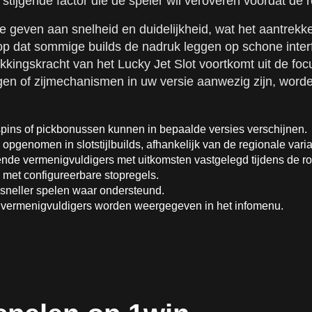
tijgende factor die de speler wil veroveren voordat de r
te geven aan snelheid en duidelijkheid, wat het aantrekk
op dat sommige builds de nadruk leggen op schone interf
kkingskracht van het Lucky Jet Slot voortkomt uit de foc
en of zijmechanismen in uw versie aanwezig zijn, worden
spins of pickbonussen kunnen in bepaalde versies verschijnen.
genomen in slotstijlbuilds, afhankelijk van de regionale varia
nde vermenigvuldigers met uitkomsten vastgelegd tijdens de r
met configureerbare stopregels.
 sneller spelen waar ondersteund.
 vermenigvuldigers worden weergegeven in het infomenu.