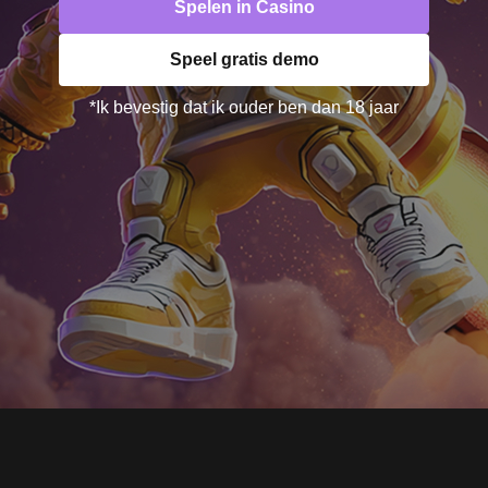
Spelen in Casino
Speel gratis demo
*Ik bevestig dat ik ouder ben dan 18 jaar