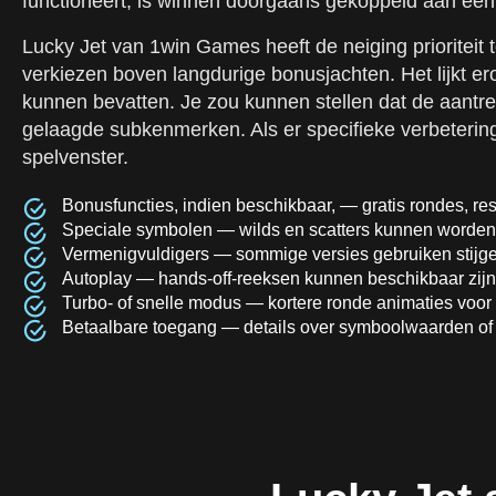
functioneert, is winnen doorgaans gekoppeld aan een s
Lucky Jet van 1win Games heeft de neiging prioriteit 
verkiezen boven langdurige bonusjachten. Het lijkt er
kunnen bevatten. Je zou kunnen stellen dat de aantre
gelaagde subkenmerken. Als er specifieke verbetering
spelvenster.
Bonusfuncties, indien beschikbaar, — gratis rondes, re
Speciale symbolen — wilds en scatters kunnen worden op
Vermenigvuldigers — sommige versies gebruiken stijge
Autoplay — hands-off-reeksen kunnen beschikbaar zijn 
Turbo- of snelle modus — kortere ronde animaties voor
Betaalbare toegang — details over symboolwaarden of