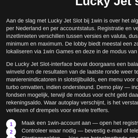
Lucky Jet 
Aan de slag met Lucky Jet Slot bij 1win is over het
per Nederland en per accountstatus. Registratie en ve
inzetlimieten verschillen tussen versies en valuta, du
minimum en maximum. De lobby biedt meestal een zoe
lokaliseren via 1win Games en deze in de modus van u
De Lucky Jet Slot-interface bevat doorgaans een bala
winveld om de resultaten van de laatste ronde weer 
manierenindicatoren in slotstijlbuilds, een menu voor d
turbo omvatten, indien ondersteund. Demo play — in
fondsen mogelijk, terwijl de modus voor echt geld daa
rekeningsaldo. Waar autoplay verschijnt, is het vers
verliezen of drempels voor enkele treffers.
Maak een 1win-account aan — open het registr
Controleer waar nodig — bevestig e-mail of te