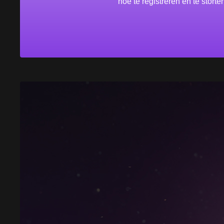
hoe te registreren en te stor